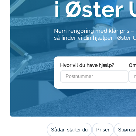
i Øster 
Nem rengøring med klar pris –
så finder vi din hjælper i Øster 
Hvor vil du have hjælp?
Om
Sådan starter du
Priser
Spørgsm