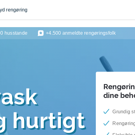
byd rengøring
00 husstande
+4.500 anmeldte rengøringsfolk
Rengøring
vask
dine beh
 hurtigt
Grundig s
Rengøring