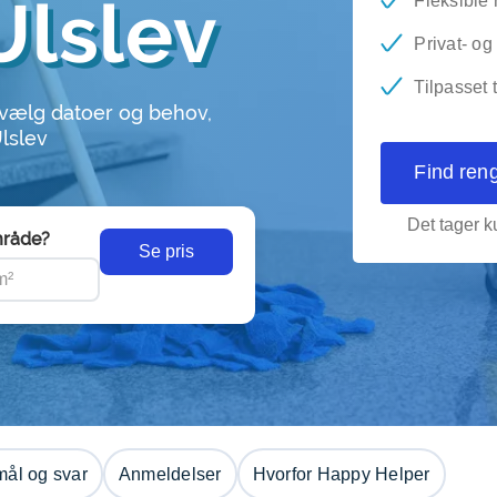
Ulslev
Fleksible 
Privat- o
Tilpasset 
 vælg datoer og behov,
Ulslev
Find ren
Det tager ku
råde?
Se pris
ål og svar
Anmeldelser
Hvorfor Happy Helper