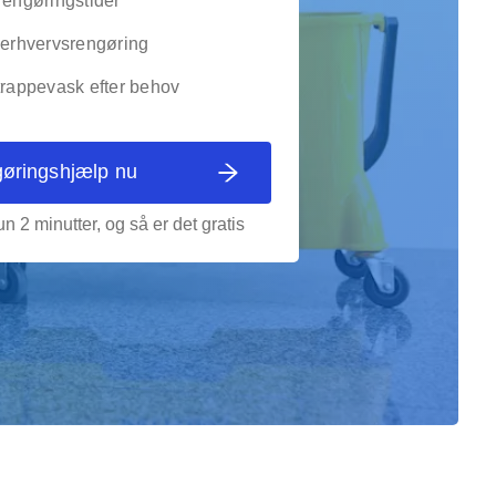
rengøringstider
g erhvervsrengøring
trappevask efter behov
gøringshjælp nu
n 2 minutter, og så er det gratis