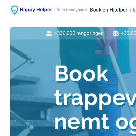
Book en Hjælper
Til
+330.000 rengøringer
+30.0
Book
trappe
nemt og