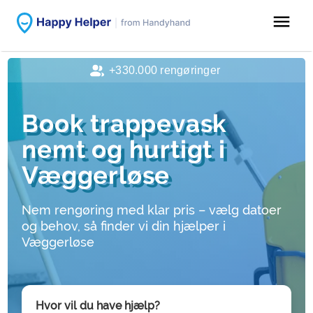
menu
+330.000 rengøringer
Book trappevask
nemt og hurtigt i
Væggerløse
Nem rengøring med klar pris – vælg datoer
og behov, så finder vi din hjælper i
Væggerløse
Hvor vil du have hjælp?