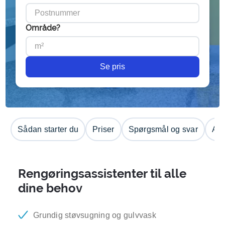
Område?
Se pris
Sådan starter du
Priser
Spørgsmål og svar
Anm
Rengøringsassistenter til alle
dine behov
Grundig støvsugning og gulvvask