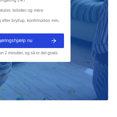
rengøring 24/7
kaler, toiletter og mere
efter bryllup, konfirmation mm.
gøringshjælp nu
n 2 minutter, og så er det gratis