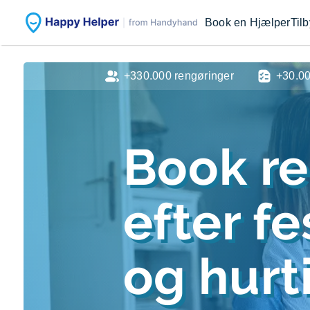
Book en Hjælper
Til
+330.000 rengøringer
+30.0
Book r
efter f
og hurti