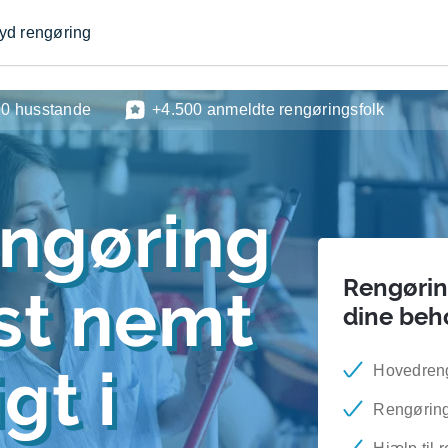
byd rengøring
00 husstande
+4.500 anmeldte rengøringsfolk
engøring
Rengøring
est nemt
dine beh
gt i
Hovedrengø
Rengøring