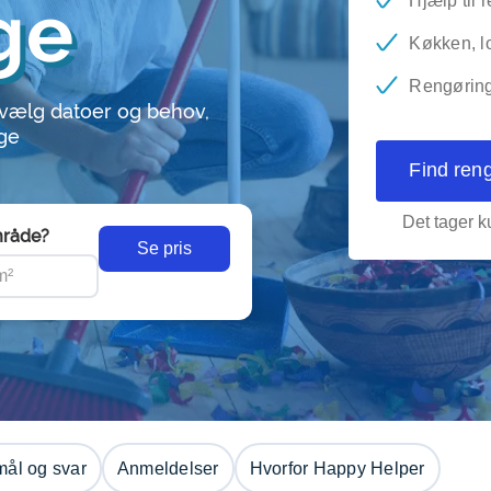
ge
Hjælp til 
Køkken, lo
Rengøring 
 vælg datoer og behov,
nge
Find ren
Det tager ku
råde?
Se pris
ål og svar
Anmeldelser
Hvorfor Happy Helper