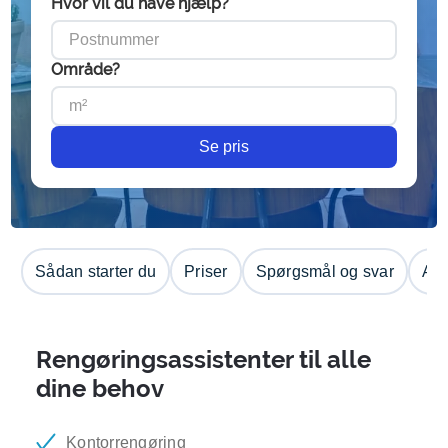
Hvor vil du have hjælp?
Område?
Se pris
Sådan starter du
Priser
Spørgsmål og svar
Anm
Rengøringsassistenter til alle
dine behov
Kontorrengøring