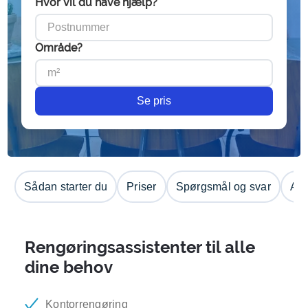
Hvor vil du have hjælp?
Område?
Se pris
Sådan starter du
Priser
Spørgsmål og svar
Anm
Rengøringsassistenter til alle
dine behov
Kontorrengøring