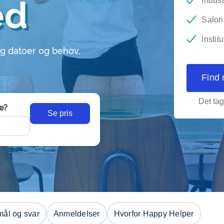
ed
Indust
Salon-
Instit
g datoer og behov,
Find 
Det tag
e?
Se pris
ål og svar
Anmeldelser
Hvorfor Happy Helper