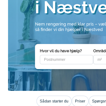
i Næstv
Nem rengøring med klar pris – væl
så finder vi din hjælper i Næstved
Hvor vil du have hjælp?
Områd
Sådan starter du
Priser
Spørgsm