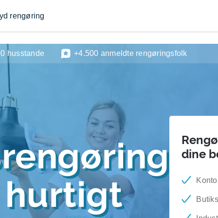
byd rengøring
00 husstande
+4.500 anmeldte rengøringsfolk
Rengør
srengøring
dine 
hurtigt
Konto
Butik