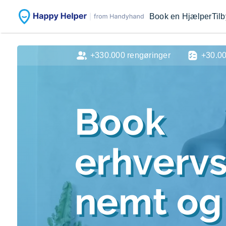
Book en Hjælper
Til
+330.000 rengøringer
+30.0
Book
erhverv
nemt og 