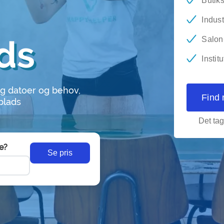
Butik
Indust
ds
Salon-
Instit
g datoer og behov,
Find 
plads
Det tag
e?
Se pris