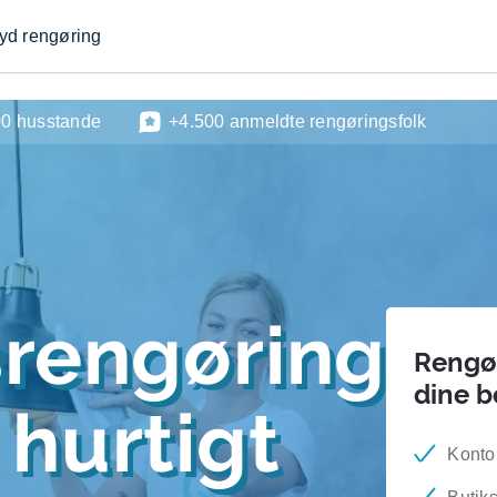
byd rengøring
00 husstande
+4.500 anmeldte rengøringsfolk
srengøring
Rengør
dine 
hurtigt
Konto