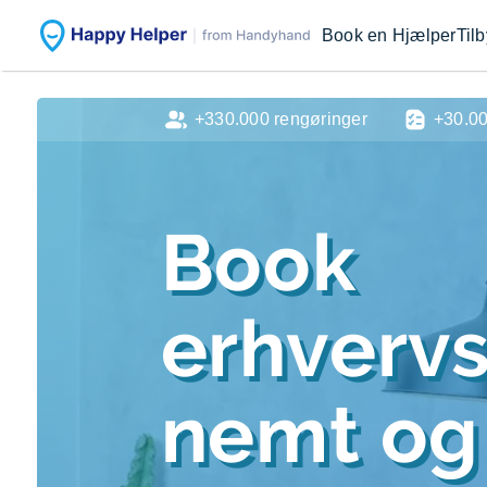
Book en Hjælper
Til
+330.000 rengøringer
+30.0
Book
erhverv
nemt og 