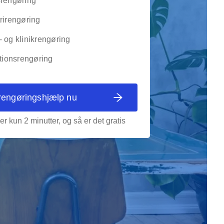
srengøring
rirengøring
 og klinikrengøring
utionsrengøring
rengøringshjælp nu
er kun 2 minutter, og så er det gratis