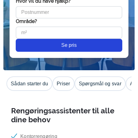
Hvor vil du have hjælp?
Område?
Se pris
Sådan starter du
Priser
Spørgsmål og svar
Anm
Rengøringsassistenter til alle
dine behov
Kontorrengøring