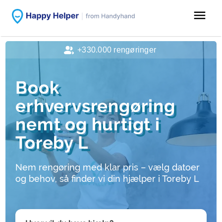
menu
+330.000 rengøringer
Book
erhvervsrengøring
nemt og hurtigt i
Toreby L
Nem rengøring med klar pris – vælg datoer
og behov, så finder vi din hjælper i Toreby L