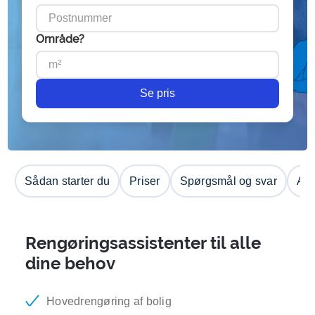
Område?
Se pris
Sådan starter du
Priser
Spørgsmål og svar
Anm
Rengøringsassistenter til alle
dine behov
Hovedrengøring af bolig