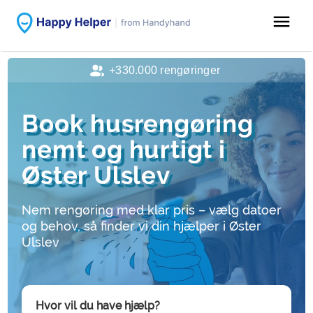
menu
+330.000 rengøringer
Book husrengøring
nemt og hurtigt i
Øster Ulslev
Nem rengøring med klar pris – vælg datoer
og behov, så finder vi din hjælper i Øster
Ulslev
Hvor vil du have hjælp?