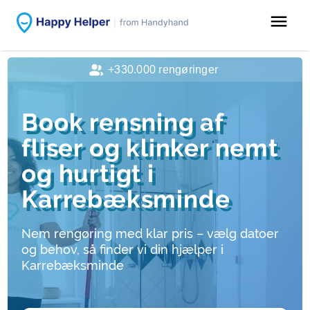
menu
+330.000 rengøringer
Book rensning af
fliser og klinker nemt
og hurtigt i
Karrebæksminde
Nem rengøring med klar pris – vælg datoer
og behov, så finder vi din hjælper i
Karrebæksminde