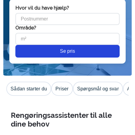
Hvor vil du have hjælp?
Område?
Se pris
Sådan starter du
Priser
Spørgsmål og svar
Anm
Rengøringsassistenter til alle
dine behov