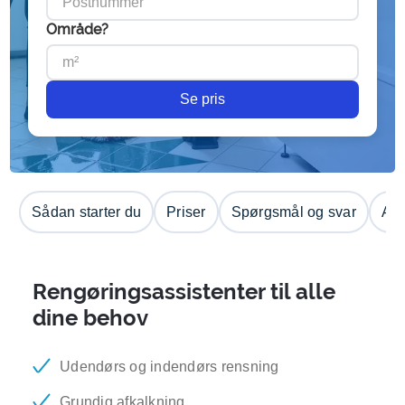
Område?
Se pris
Sådan starter du
Priser
Spørgsmål og svar
Anm
Rengøringsassistenter til alle
dine behov
Udendørs og indendørs rensning
Grundig afkalkning