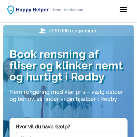
menu
+330.000 rengøringer
Book rensning af
fliser og klinker nemt
og hurtigt i Rødby
Nem rengøring med klar pris – vælg datoer
og behov, så finder vi din hjælper i Rødby
Hvor vil du have hjælp?