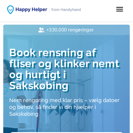
menu
+330.000 rengøringer
Book rensning af
fliser og klinker nemt
og hurtigt i
Sakskøbing
Nem rengøring med klar pris – vælg datoer
og behov, så finder vi din hjælper i
Sakskøbing