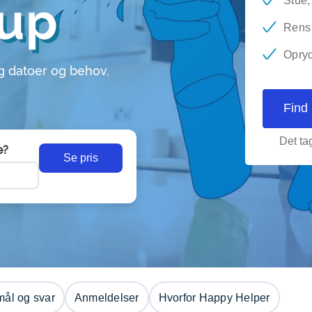
rup
Stue,
Rens 
Opryd
g datoer og behov,
Find
Det tag
e?
Se pris
ål og svar
Anmeldelser
Hvorfor Happy Helper