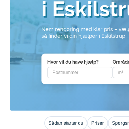
i Eskilst
Nem rengøring med klar pris – væl
så finder vi din hjælper i Eskilstrup
Hvor vil du have hjælp?
Områd
Sådan starter du
Priser
Spørgsm