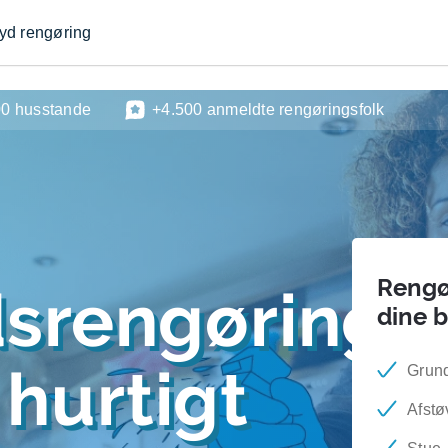
byd rengøring
00 husstande
+4.500 anmeldte rengøringsfolk
Rengør
dsrengøring
dine 
hurtigt
Grund
Afstø