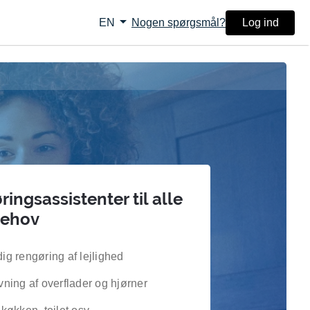
arrow_drop_down
Nogen spørgsmål?
Log ind
EN
ingsassistenter til alle
behov
ig rengøring af lejlighed
vning af overflader og hjørner