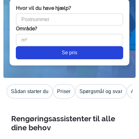
Hvor vil du have hjælp?
Område?
Se pris
Sådan starter du
Priser
Spørgsmål og svar
Anm
Rengøringsassistenter til alle
dine behov