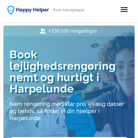
menu
+330.000 rengøringer
Book
lejlighedsrengøring
nemt og hurtigt i
Harpelunde
Nem rengøring med klar pris – vælg datoer
og behov, så finder vi din hjælper i
Harpelunde