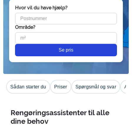
Hvor vil du have hjælp?
Område?
Se pris
Sådan starter du
Priser
Spørgsmål og svar
Anm
Rengøringsassistenter til alle
dine behov