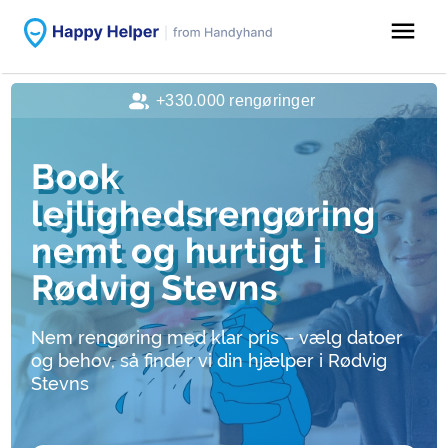
menu
+330.000 rengøringer
Book
lejlighedsrengøring
nemt og hurtigt i
Rødvig Stevns
Nem rengøring med klar pris – vælg datoer
og behov, så finder vi din hjælper i Rødvig
Stevns