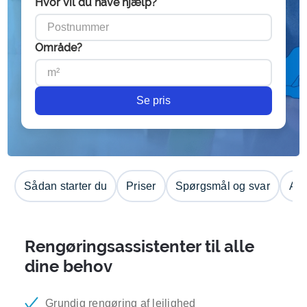
Hvor vil du have hjælp?
Område?
Se pris
Sådan starter du
Priser
Spørgsmål og svar
Anm
Rengøringsassistenter til alle
dine behov
Grundig rengøring af lejlighed