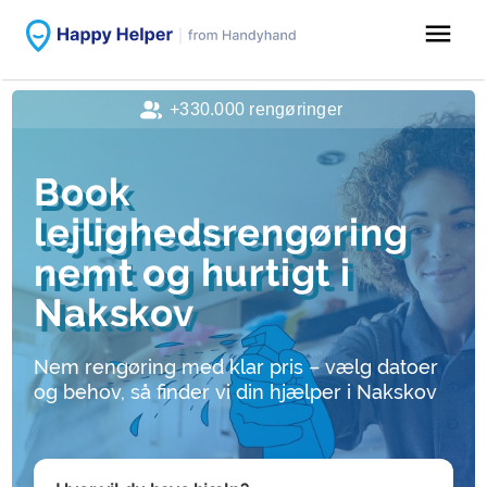
menu
+330.000 rengøringer
Book
lejlighedsrengøring
nemt og hurtigt i
Nakskov
Nem rengøring med klar pris – vælg datoer
og behov, så finder vi din hjælper i Nakskov