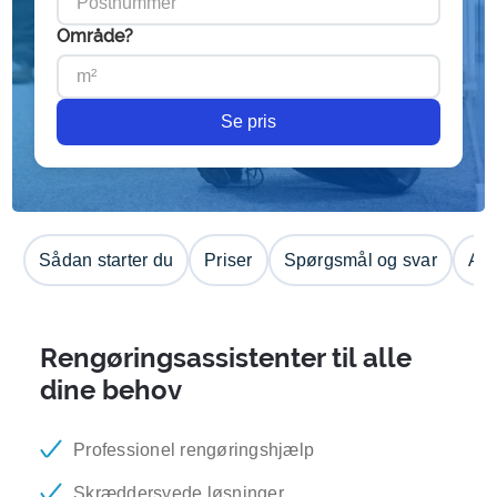
Område?
Se pris
Sådan starter du
Priser
Spørgsmål og svar
Anm
Rengøringsassistenter til alle
dine behov
Professionel rengøringshjælp
Skræddersyede løsninger