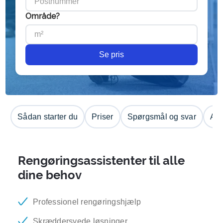
Område?
Se pris
Sådan starter du
Priser
Spørgsmål og svar
Anm
Rengøringsassistenter til alle
dine behov
Professionel rengøringshjælp
Skræddersyede løsninger