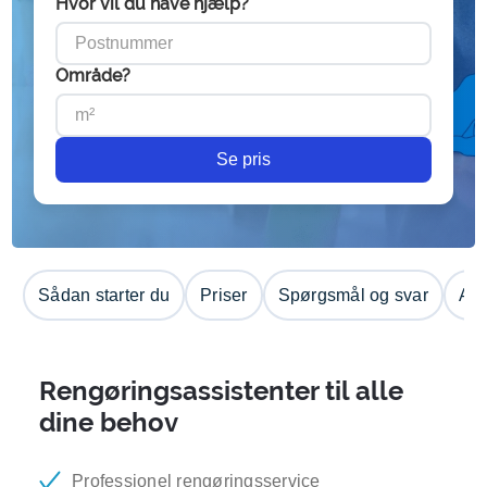
Hvor vil du have hjælp?
Område?
Se pris
Sådan starter du
Priser
Spørgsmål og svar
Anm
Rengøringsassistenter til alle
dine behov
Professionel rengøringsservice