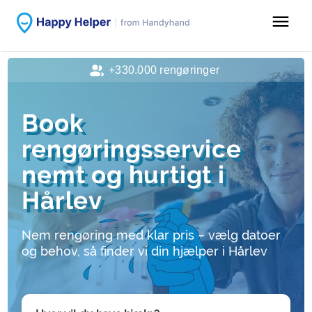
menu
+330.000 rengøringer
Book
rengøringsservice
nemt og hurtigt i
Hårlev
Nem rengøring med klar pris – vælg datoer
og behov, så finder vi din hjælper i Hårlev