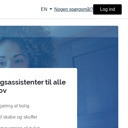
arrow_drop_down
Nogen spørgsmål?
Log ind
EN
sassistenter til alle
ov
øring af bolig
af skabe og skuffer