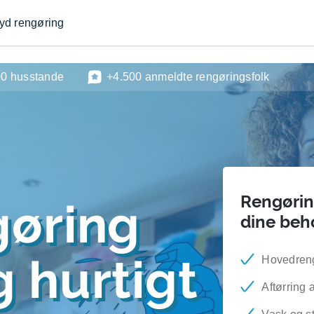
byd rengøring
00 husstande
+4.500 anmeldte rengøringsfolk
Rengøring
gøring
dine beh
 hurtigt
Hovedreng
Aftørring 