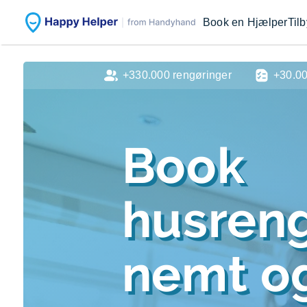
Book en Hjælper
Til
+330.000 rengøringer
+30.0
Book
husren
nemt og