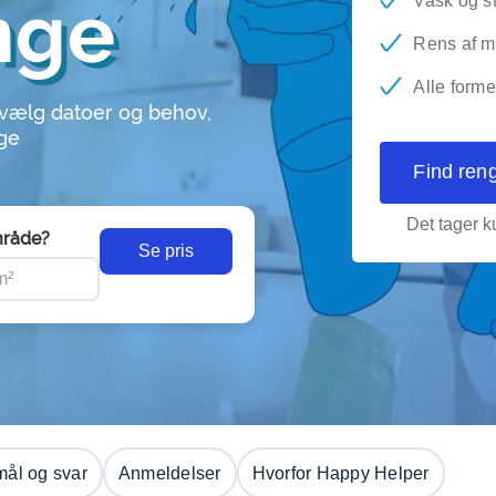
inge
Vask og s
Rens af m
Alle forme
 vælg datoer og behov,
nge
Find ren
Det tager ku
råde?
Se pris
ål og svar
Anmeldelser
Hvorfor Happy Helper