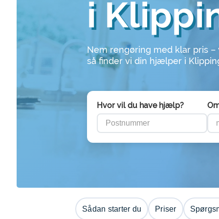
i Klipp
Nem rengøring med klar pris –
så finder vi din hjælper i Klippi
Hvor vil du have hjælp?
Om
Sådan starter du
Priser
Spørgsm