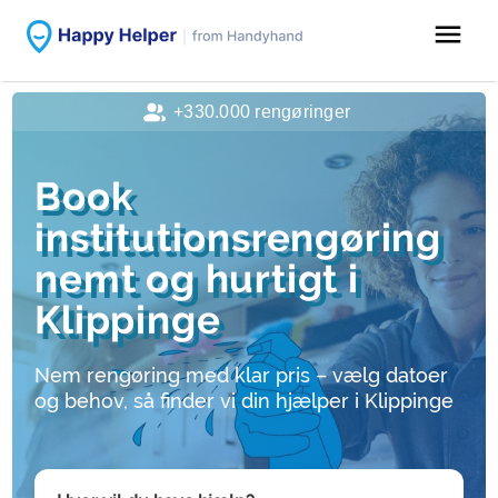
menu
+330.000 rengøringer
Book
institutionsrengøring
nemt og hurtigt i
Klippinge
Nem rengøring med klar pris – vælg datoer
og behov, så finder vi din hjælper i Klippinge