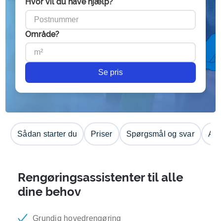
Hvor vil du have hjælp?
Område?
Se pris
Sådan starter du
Priser
Spørgsmål og svar
Anm
Rengøringsassistenter til alle
dine behov
Grundig hovedrengøring