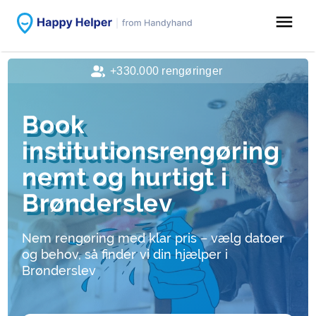
menu
+330.000 rengøringer
Book
institutionsrengøring
nemt og hurtigt i
Brønderslev
Nem rengøring med klar pris – vælg datoer
og behov, så finder vi din hjælper i
Brønderslev