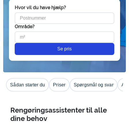
Hvor vil du have hjælp?
Område?
Se pris
Sådan starter du
Priser
Spørgsmål og svar
Anm
Rengøringsassistenter til alle
dine behov