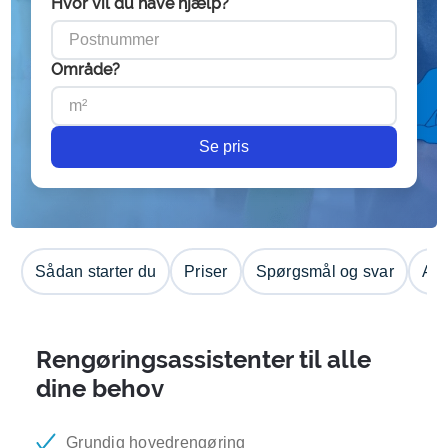
Hvor vil du have hjælp?
Område?
Se pris
Sådan starter du
Priser
Spørgsmål og svar
Anm
Rengøringsassistenter til alle
dine behov
Grundig hovedrengøring