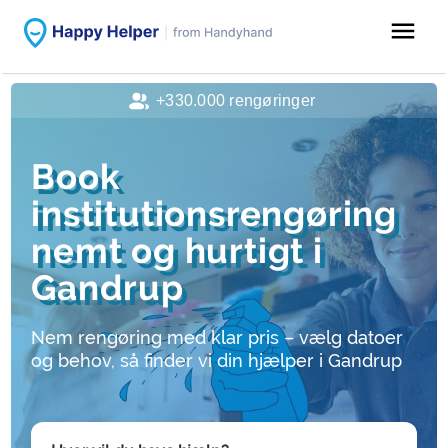
menu
+330.000 rengøringer
Book
institutionsrengøring
nemt og hurtigt i
Gandrup
Nem rengøring med klar pris – vælg datoer
og behov, så finder vi din hjælper i Gandrup