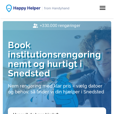
menu
+330.000 rengøringer
Book
institutionsrengøring
nemt og hurtigt i
Snedsted
Nem rengøring med klar pris – vælg datoer
og behov, så finder vi din hjælper i Snedsted