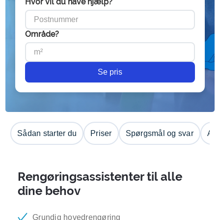
Hvor vil du have hjælp?
Område?
Se pris
Sådan starter du
Priser
Spørgsmål og svar
Anm
Rengøringsassistenter til alle
dine behov
Grundig hovedrengøring