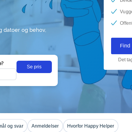
Bekæm
Vugge
Offent
g datoer og behov,
Find
Det tag
e?
Se pris
ål og svar
Anmeldelser
Hvorfor Happy Helper