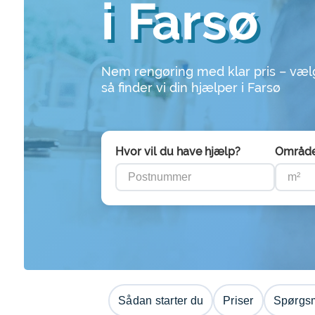
i Farsø
Nem rengøring med klar pris – væl
så finder vi din hjælper i Farsø
Hvor vil du have hjælp?
Områd
Sådan starter du
Priser
Spørgsm