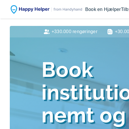
Book en Hjælper
Til
+330.000 rengøringer
+30.0
Book
institut
nemt og 