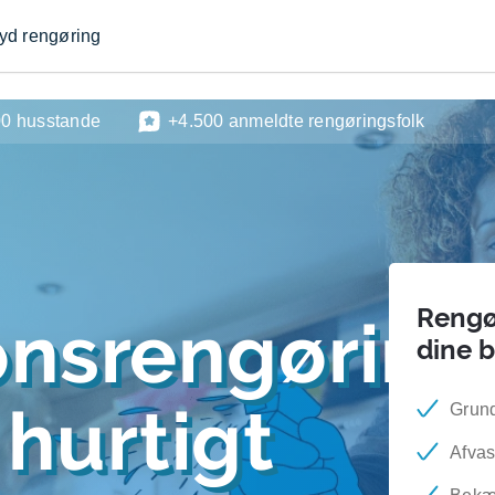
byd rengøring
00 husstande
+4.500 anmeldte rengøringsfolk
Rengør
ionsrengøring
dine 
hurtigt
Grund
Afvas