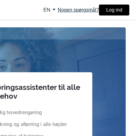
arrow_drop_down
Nogen spørgsmål?
Log ind
EN
ingsassistenter til alle
behov
ig hovedrengøring
kning og aftørring i alle højder