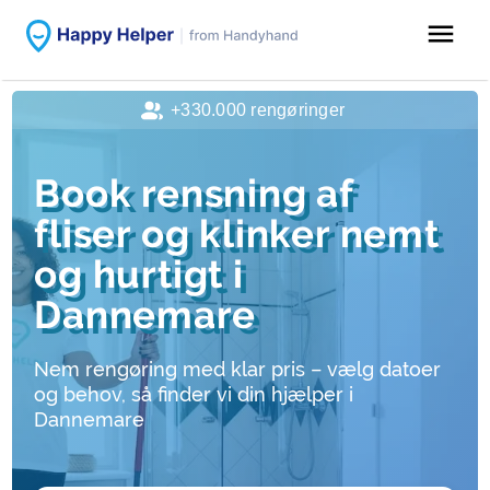
menu
+330.000 rengøringer
Book rensning af
fliser og klinker nemt
og hurtigt i
Dannemare
Nem rengøring med klar pris – vælg datoer
og behov, så finder vi din hjælper i
Dannemare