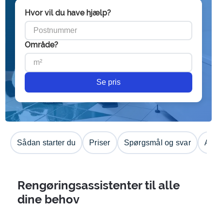
Hvor vil du have hjælp?
Område?
Se pris
Sådan starter du
Priser
Spørgsmål og svar
Anm
Rengøringsassistenter til alle
dine behov