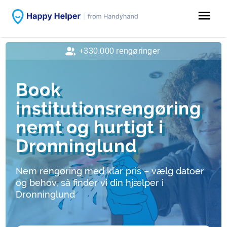
menu
+330.000 rengøringer
Book
institutionsrengøring
nemt og hurtigt i
Dronninglund
Nem rengøring med klar pris – vælg datoer
og behov, så finder vi din hjælper i
Dronninglund