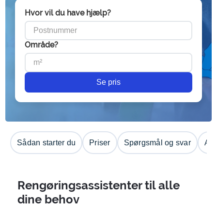
Hvor vil du have hjælp?
Område?
Se pris
Sådan starter du
Priser
Spørgsmål og svar
Anm
Rengøringsassistenter til alle
dine behov