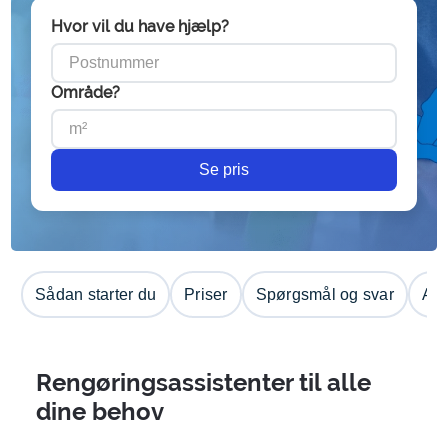
Hvor vil du have hjælp?
Område?
Se pris
Sådan starter du
Priser
Spørgsmål og svar
Anm
Rengøringsassistenter til alle
dine behov