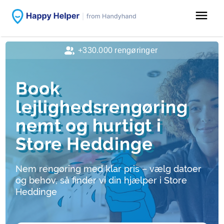
menu
+330.000 rengøringer
Book
lejlighedsrengøring
nemt og hurtigt i
Store Heddinge
Nem rengøring med klar pris – vælg datoer
og behov, så finder vi din hjælper i Store
Heddinge