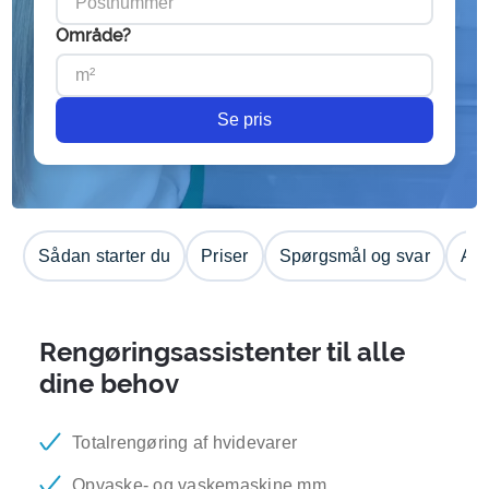
Område?
Se pris
Sådan starter du
Priser
Spørgsmål og svar
Anm
Rengøringsassistenter til alle
dine behov
Totalrengøring af hvidevarer
Opvaske- og vaskemaskine mm.