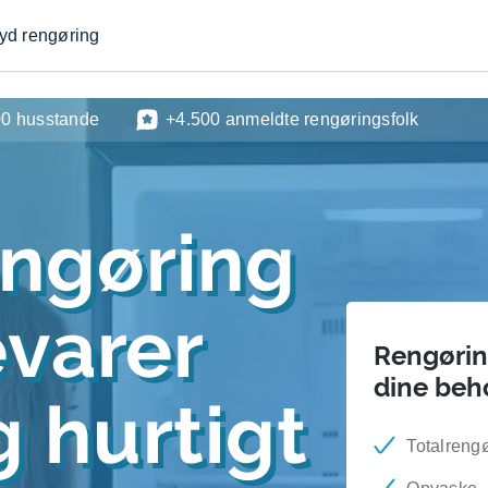
byd rengøring
00 husstande
+4.500 anmeldte rengøringsfolk
engøring
evarer
Rengøring
dine beh
 hurtigt
Totalrengø