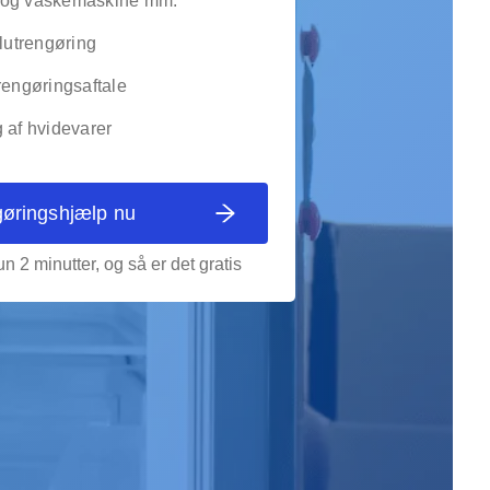
 og vaskemaskine mm.
slutrengøring
rengøringsaftale
 af hvidevarer
gøringshjælp nu
n 2 minutter, og så er det gratis