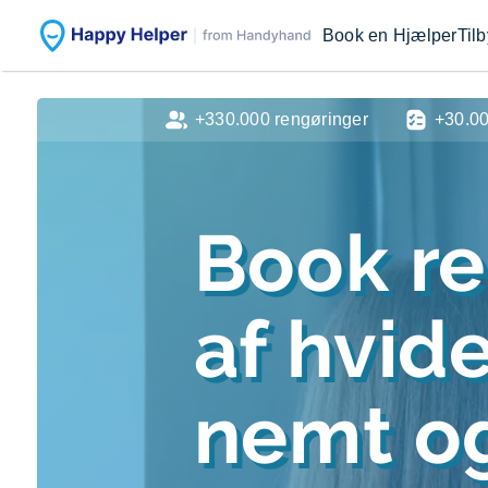
Book en Hjælper
Til
+330.000 rengøringer
+30.0
Book r
af hvid
nemt og