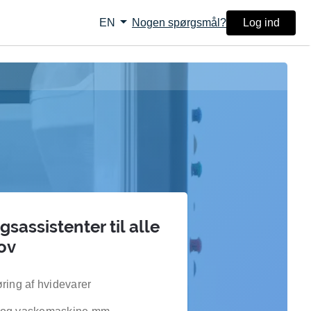
arrow_drop_down
Nogen spørgsmål?
Log ind
EN
sassistenter til alle
ov
ring af hvidevarer