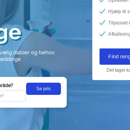
Opvaske-
Hjælp til 
ge
Tilpasset 
Afkalkning
 vælg datoer og behov,
Find ren
 Heddinge
Det tager ku
råde?
Se pris