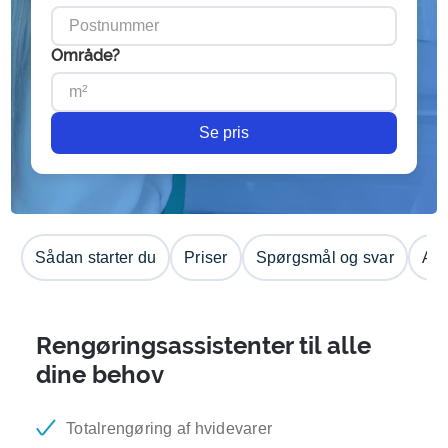
Område?
Se pris
Sådan starter du
Priser
Spørgsmål og svar
Anm
Rengøringsassistenter til alle
dine behov
Totalrengøring af hvidevarer