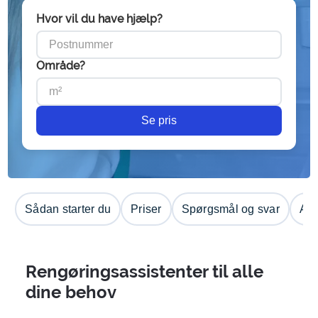
Hvor vil du have hjælp?
Område?
Se pris
Sådan starter du
Priser
Spørgsmål og svar
Anm
Rengøringsassistenter til alle
dine behov