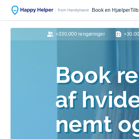
Book en Hjælper
Til
+330.000 rengøringer
+30.0
Book r
af hvid
nemt og