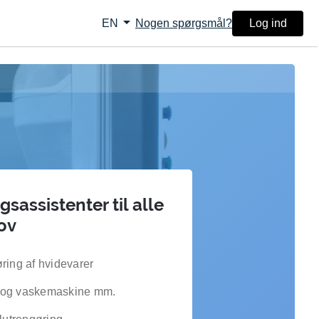
arrow_drop_down
Nogen spørgsmål?
Log ind
EN
sassistenter til alle
ov
ring af hvidevarer
 og vaskemaskine mm.