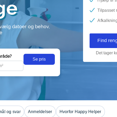
ge
Hjælp til 
Tilpasset 
Afkalkning
 vælg datoer og behov,
ge
Find ren
Det tager ku
råde?
Se pris
ål og svar
Anmeldelser
Hvorfor Happy Helper