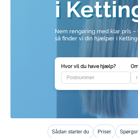
i Kettin
Nem rengøring med klar pris –
så finder vi din hjælper i Kettin
Hvor vil du have hjælp?
Om
Sådan starter du
Priser
Spørgsm