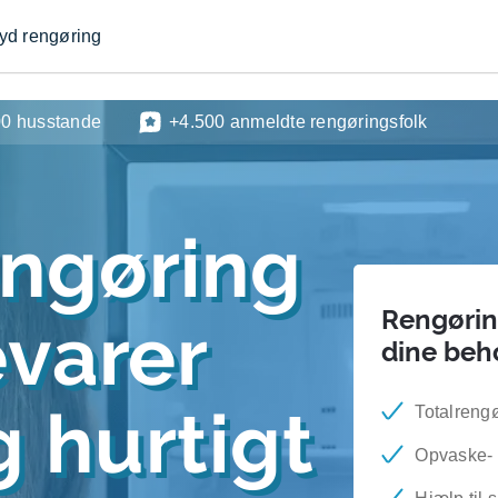
byd rengøring
00 husstande
+4.500 anmeldte rengøringsfolk
engøring
Rengøring
evarer
dine beh
 hurtigt
Totalrengø
Opvaske-