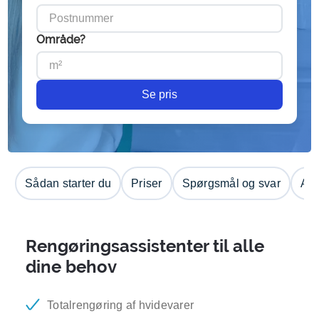
Område?
Se pris
Sådan starter du
Priser
Spørgsmål og svar
Anm
Rengøringsassistenter til alle
dine behov
Totalrengøring af hvidevarer