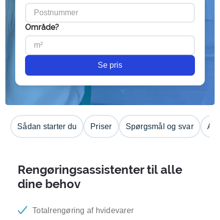
Område?
Se pris
Sådan starter du
Priser
Spørgsmål og svar
Anm
Rengøringsassistenter til alle
dine behov
Totalrengøring af hvidevarer