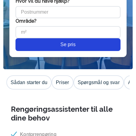
Hvor vil du have hjælp?
Område?
Se pris
Sådan starter du
Priser
Spørgsmål og svar
Anm
Rengøringsassistenter til alle
dine behov
Kontorrengøring