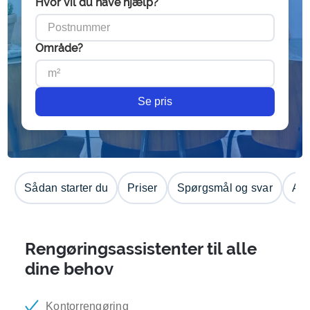
Hvor vil du have hjælp?
Område?
Se pris
Sådan starter du
Priser
Spørgsmål og svar
Anm
Rengøringsassistenter til alle
dine behov
Kontorrengøring