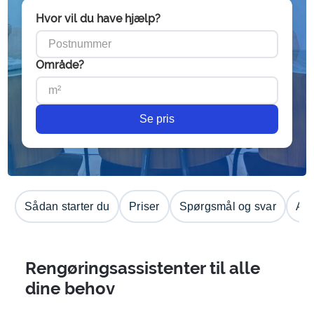
Hvor vil du have hjælp?
Område?
Se pris
Sådan starter du
Priser
Spørgsmål og svar
Anm
Rengøringsassistenter til alle
dine behov