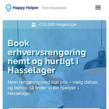
menu
+330.000 rengøringer
Book
erhvervsrengøring
nemt og hurtigt i
Hasselager
Nem rengøring med klar pris – vælg datoer
og behov, så finder vi din hjælper i
Hasselager