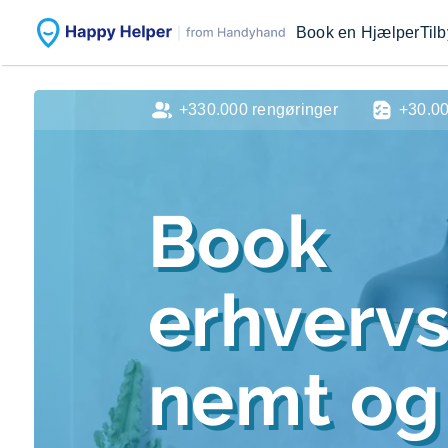
Book en Hjælper
Til
+330.000 rengøringer
+30.0
Book
erhverv
nemt og 