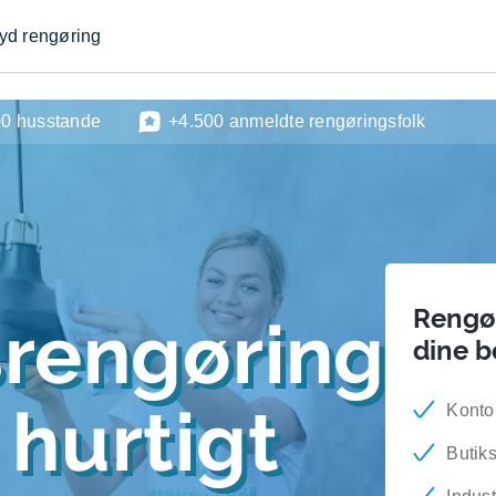
byd rengøring
00 husstande
+4.500 anmeldte rengøringsfolk
Rengør
srengøring
dine 
hurtigt
Konto
Butik