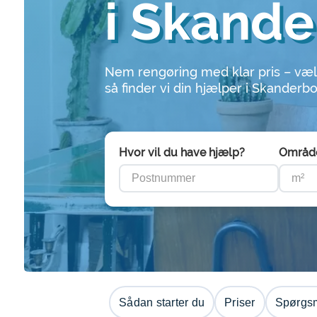
i Skand
Nem rengøring med klar pris – væl
så finder vi din hjælper i Skanderb
Hvor vil du have hjælp?
Områd
Sådan starter du
Priser
Spørgsm