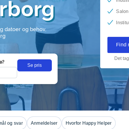
erborg
Indust
Salon-
Instit
g datoer og behov,
org
Find 
Det tag
e?
Se pris
ål og svar
Anmeldelser
Hvorfor Happy Helper