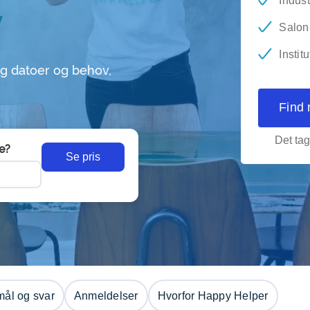
v
Indust
Salon-
Instit
g datoer og behov,
Find 
Det tag
e?
Se pris
ål og svar
Anmeldelser
Hvorfor Happy Helper