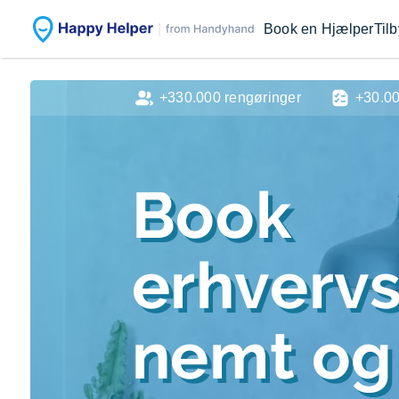
Book en Hjælper
Til
+330.000 rengøringer
+30.0
Book
erhverv
nemt og 