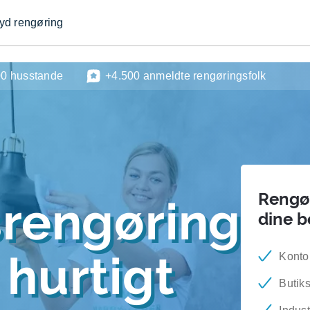
byd rengøring
00 husstande
+4.500 anmeldte rengøringsfolk
Rengør
srengøring
dine 
hurtigt
Konto
Butik