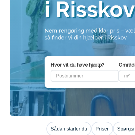
i Rissko
Nem rengøring med klar pris – væl
så finder vi din hjælper i Risskov
Hvor vil du have hjælp?
Områd
Sådan starter du
Priser
Spørgsm