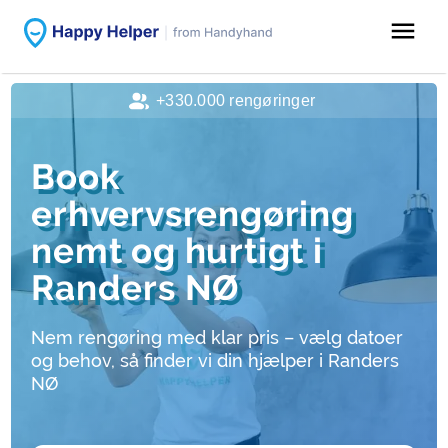
menu
+330.000 rengøringer
Book
erhvervsrengøring
nemt og hurtigt i
Randers NØ
Nem rengøring med klar pris – vælg datoer
og behov, så finder vi din hjælper i Randers
NØ