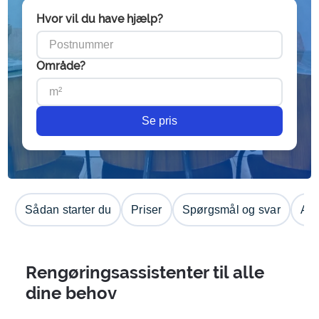
Hvor vil du have hjælp?
Område?
Se pris
Sådan starter du
Priser
Spørgsmål og svar
Anm
Rengøringsassistenter til alle
dine behov