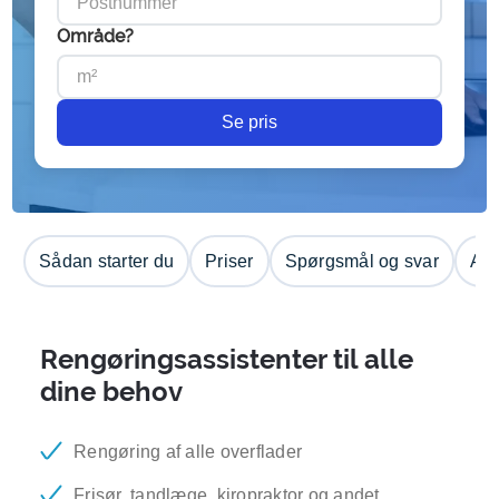
Område?
Se pris
Sådan starter du
Priser
Spørgsmål og svar
Anm
Rengøringsassistenter til alle
dine behov
Rengøring af alle overflader
Frisør, tandlæge, kiropraktor og andet