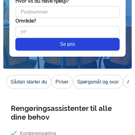
Hvor vil du have hjælp?
Område?
Se pris
Sådan starter du
Priser
Spørgsmål og svar
Anm
Rengøringsassistenter til alle
dine behov
Kontorrengøring