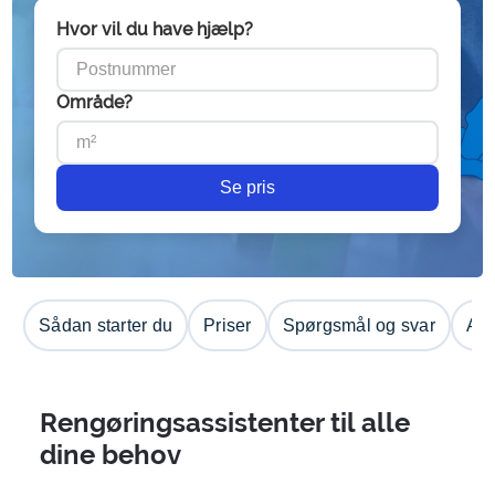
Hvor vil du have hjælp?
Område?
Se pris
Sådan starter du
Priser
Spørgsmål og svar
Anm
Rengøringsassistenter til alle
dine behov