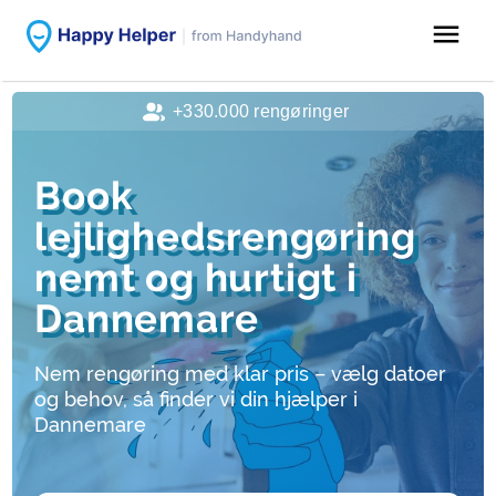
menu
+330.000 rengøringer
Book
lejlighedsrengøring
nemt og hurtigt i
Dannemare
Nem rengøring med klar pris – vælg datoer
og behov, så finder vi din hjælper i
Dannemare