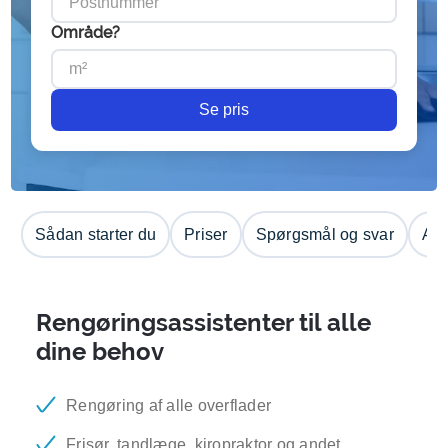
Område?
Se pris
Sådan starter du
Priser
Spørgsmål og svar
Anm
Rengøringsassistenter til alle
dine behov
Rengøring af alle overflader
Frisør, tandlæge, kiropraktor og andet