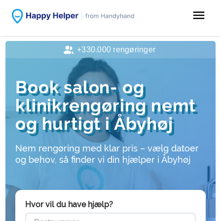
menu
+330.000 rengøringer
Book salon- og
klinikrengøring nemt
og hurtigt i Åbyhøj
Nem rengøring med klar pris – vælg datoer
og behov, så finder vi din hjælper i Åbyhøj
Hvor vil du have hjælp?