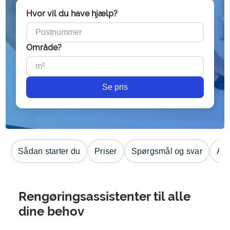
Hvor vil du have hjælp?
Område?
Se pris
Sådan starter du
Priser
Spørgsmål og svar
Anm
Rengøringsassistenter til alle
dine behov