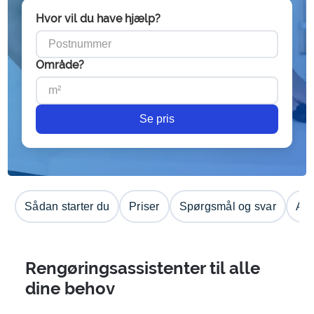
Hvor vil du have hjælp?
Område?
Se pris
Sådan starter du
Priser
Spørgsmål og svar
Anm
Rengøringsassistenter til alle
dine behov