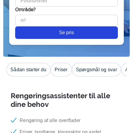
Område?
Se pris
Sådan starter du
Priser
Spørgsmål og svar
Anm
Rengøringsassistenter til alle
dine behov
Rengøring af alle overflader
Frisør, tandlæge, kiropraktor og andet