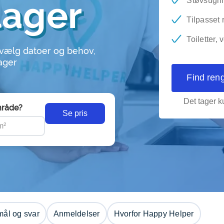
lager
Støvsugni
Tilpasset
Toiletter,
 vælg datoer og behov,
lager
Find ren
Det tager ku
råde?
Se pris
ål og svar
Anmeldelser
Hvorfor Happy Helper