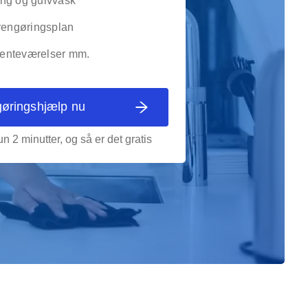
ng og gulvvask
 rengøringsplan
 venteværelser mm.
gøringshjælp nu
n 2 minutter, og så er det gratis