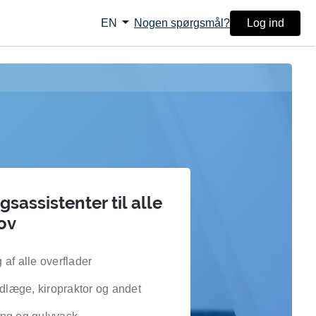
arrow_drop_down
Nogen spørgsmål?
Log ind
EN
sassistenter til alle
ov
af alle overflader
ndlæge, kiropraktor og andet