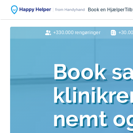
Book en Hjælper
Til
+330.000 rengøringer
+30.0
Book sa
klinikr
nemt og