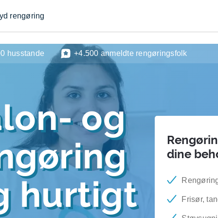
byd rengøring
00 husstande
+4.500 anmeldte rengøringsfolk
lon- og
Rengøring
engøring
dine beh
 hurtigt
Rengøring 
Frisør, ta