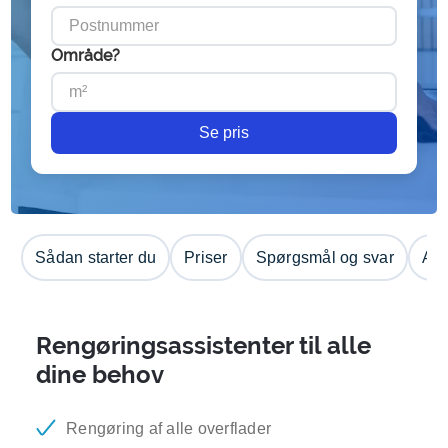
Område?
Se pris
Sådan starter du
Priser
Spørgsmål og svar
Anm
Rengøringsassistenter til alle
dine behov
Rengøring af alle overflader